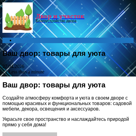
Menu
Двор и участок
Благоустройство двора
Search
for
Ваш двор: товары для уюта
27.04.2026
21
Less than a minute
Ваш двор: товары для уюта
Создайте атмосферу комфорта и уюта в своем дворе с
помощью красивых и функциональных товаров: садовой
мебели, декора, освещения и аксессуаров.
Украсьте свое пространство и наслаждайтесь природой
прямо у себя дома!
Facebook
Twitter
LinkedIn
Tumblr
Pinterest
Reddit
VKontakte
Odnoklassniki
Skype
WhatsApp
Telegram
Viber
Share
Print