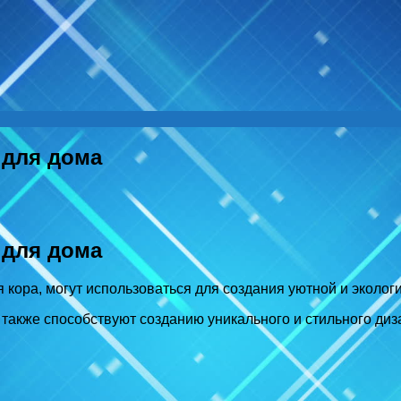
 для дома
 для дома
 кора, могут использоваться для создания уютной и эколог
акже способствуют созданию уникального и стильного диза