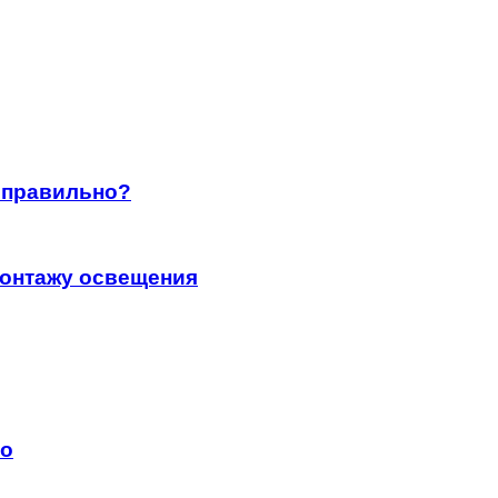
ь правильно?
монтажу освещения
но