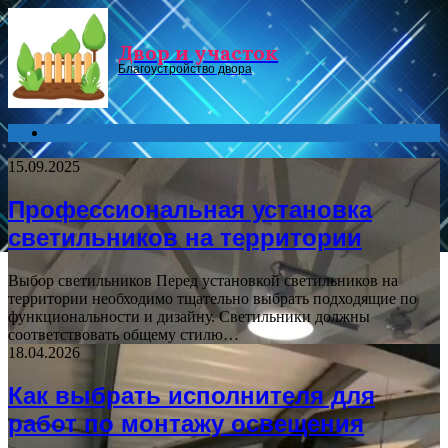
Menu
Двор и участок
Благоустройство двора
Search
for
15.09.2025
Профессиональная установка
светильников на территории
Выбор светильников Перед установкой светильников на
территории необходимо тщательно выбрать подходящие по
функциональности и дизайну. Светильники должны
соответствовать общему стилю…
18.04.2026
Как выбрать исполнителя для
работ по монтажу освещения