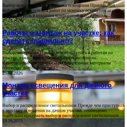
Выбор исполнителя для монтажа освещения Правильный
выбор исполнителя для работ по монтажу освещения играет
ключевую роль в создании комфортной и…
25.04.2026
Работы и монтаж на участке: как
сделать правильно?
Выбор материалов Прежде чем приступить к работам на
участке, важно правильно подобрать материалы.
Качественные инструменты и строительные материалы
обеспечат долговечность…
25.04.2026
Монтаж освещения для дачного
участка
Выбор и распределение светильников Прежде чем приступить
к монтажу освещения на дачном участке, необходимо
тщательно продумать выбор и распределение светильников.…
19.10.2025