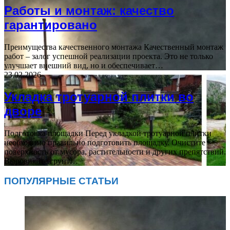
Работы и монтаж: качество
гарантировано
Преимущества качественного монтажа Качественный монтаж
работ – залог успешной реализации проекта. Это не только
улучшает внешний вид, но и обеспечивает…
23.02.2026
Укладка тротуарной плитки во
дворе
Подготовка площадки Перед укладкой тротуарной плитки
необходимо правильно подготовить площадку. Очистите
поверхность от мусора, растительности и других препятствий.
Выровняйте грунт…
ПОПУЛЯРНЫЕ СТАТЬИ